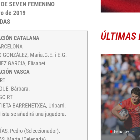
 DE SEVEN FEMENINO
ero de 2019
ADAS
ÚLTIMAS 
ACIÓN CATALANA
ARCELONA
 GONZÁLEZ, María.G.E. i E.G.
EZ GARCIA, Elisabet.
ACIÓN VASCA
RT
GUE, Bárbara.
GO RT
IETA BARRENETXEA, Uribarri.
 lista se añadirá una jugadora.
AS, Pedro (Seleccionador).
Ferugby
S, Marta (Delegada).