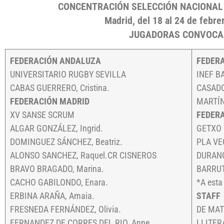
CONCENTRACIÓN SELECCIÓN NACIONAL
Madrid, del 18 al 24 de febr
JUGADORAS CONVOC
FEDERACIÓN ANDALUZA
FEDER
UNIVERSITARIO RUGBY SEVILLA
INEF B
CABAS GUERRERO, Cristina.
CASADO
FEDERACIÓN MADRID
MARTÍN
XV SANSE SCRUM
FEDER
ALGAR GONZÁLEZ, Ingrid.
GETXO 
DOMINGUEZ SÁNCHEZ, Beatriz.
PLA VE
ALONSO SANCHEZ, Raquel.CR CISNEROS
DURAN
BRAVO BRAGADO, Marina.
BARRUT
CACHO GABILONDO, Enara.
*A esta
ERBINA ARAÑA, Amaia.
STAFF
FRESNEDA FERNÁNDEZ, Olivia.
DE MATÍ
FERNANDEZ DE CORRES DEL RIO, Anne.
LLITERA