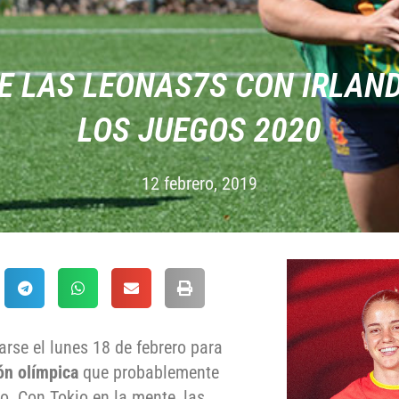
E LAS LEONAS7S CON IRLAN
LOS JUEGOS 2020
12 febrero, 2019
rse el lunes 18 de febrero para
ión olímpica
que probablemente
io. Con Tokio en la mente, las