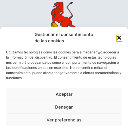
Gestionar el consentimiento
de las cookies
Utilizamos tecnologías como las cookies para almacenar y/o acceder a
la información del dispositivo. El consentimiento de estas tecnologías
nos permitirá procesar datos como el comportamiento de navegación o
las identificaciones únicas en este sitio. No consentir o retirar el
consentimiento, puede afectar negativamente a ciertas características y
funciones.
VIDEOCONFERENCIAS
POLÍTICA DE PRIVACIDAD
Aceptar
POLÍTICA DE COOKIES
POLÍTICA DE VENTAS
AVISO LEGAL
CONTACTO
Denegar
Ver preferencias
© FEDERACIÓN ESPAÑOLA DE RUGBY 2023.
DESARROLLADO POR
TOOOLS
.