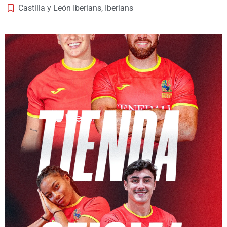
Castilla y León Iberians
,
Iberians