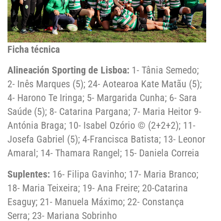
Ficha técnica
Alineación Sporting de Lisboa:
1- Tânia Semedo;
2- Inês Marques (5); 24- Aotearoa Kate Matãu (5);
4- Harono Te Iringa; 5- Margarida Cunha; 6- Sara
Saúde (5); 8- Catarina Pargana; 7- Maria Heitor 9-
Antónia Braga; 10- Isabel Ozório © (2+2+2); 11-
Josefa Gabriel (5); 4-Francisca Batista; 13- Leonor
Amaral; 14- Thamara Rangel; 15- Daniela Correia
Suplentes:
16- Filipa Gavinho; 17- Maria Branco;
18- Maria Teixeira; 19- Ana Freire; 20-Catarina
Esaguy; 21- Manuela Máximo; 22- Constança
Serra; 23- Mariana Sobrinho