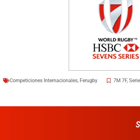
Competiciones Internacionales
,
Ferugby
7M 7F
,
Seri