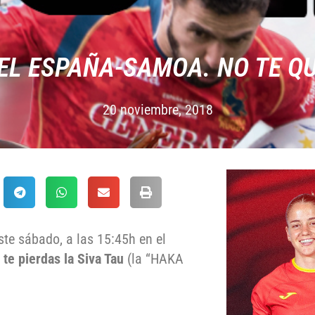
A EL ESPAÑA-SAMOA. NO TE Q
20 noviembre, 2018
ste sábado, a las 15:45h en el
 te pierdas la Siva Tau
(la “HAKA