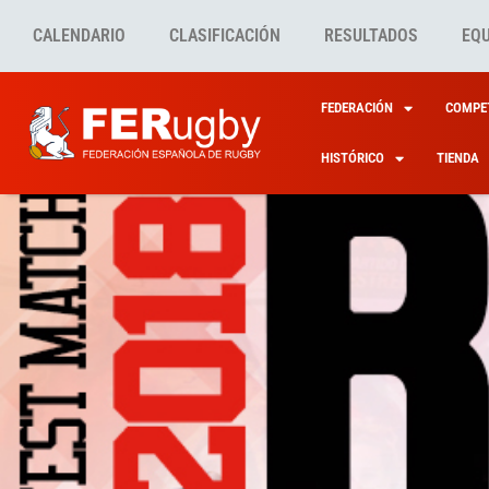
CALENDARIO
CLASIFICACIÓN
RESULTADOS
EQ
FEDERACIÓN
COMPET
HISTÓRICO
TIENDA