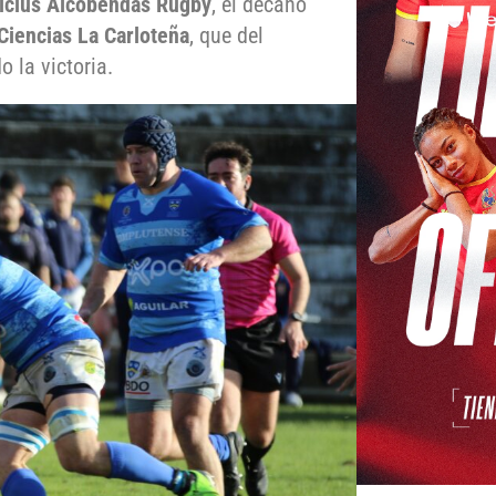
licius Alcobendas Rugby
, el decano
Ciencias La Carloteña
, que del
o la victoria.