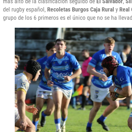
más alto de la clasificación seguido de
El Salvador
,
Si
del rugby español,
Recoletas Burgos Caja Rural
y
Real 
grupo de los 6 primeros es el único que no se ha llevad