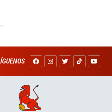
or
SÍGUENOS