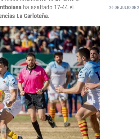
antboiana
ha asaltado 17-44 el
26 DE JULIO DE 
encias La Carloteña
.