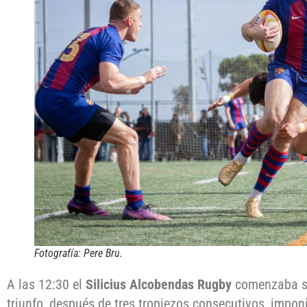
Fotografía: Pere Bru.
A las 12:30 el
Silicius Alcobendas Rugby
comenzaba su
triunfo, después de tres tropiezos consecutivos, impon