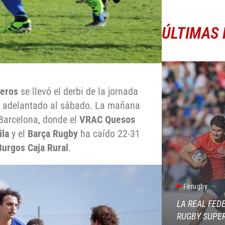
ÚLTIMAS 
eros
se llevó el derbi de la jornada
do adelantado al sábado. La mañana
Barcelona, donde el
VRAC Quesos
ila
y el
Barça Rugby
ha caído 22-31
Burgos Caja Rural
.
Ferugby
LA REAL FED
RUGBY SUPER