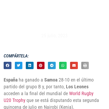
ESPAÑA GANA A SAMOA 28-10 Y SE CLASIFICA
PARA LA FINAL DEL MUNDIAL DE WORLD RUGBY
U20 TROPHY
25 julio, 2023
COMPÁRTELA:
España
ha ganado a
Samoa
28-10 en el último
partido del grupo B y, por tanto,
Los Leones
acceden a la final del mundial de
World Rugby
U20 Trophy
que se está disputando esta segunda
quincena de julio en Nairobi (Kenia).