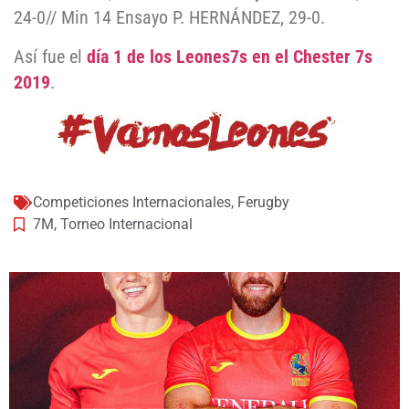
24-0// Min 14 Ensayo P. HERNÁNDEZ, 29-0.
Así fue el
día 1 de los Leones7s en el Chester 7s
2019
.
Competiciones Internacionales
,
Ferugby
7M
,
Torneo Internacional