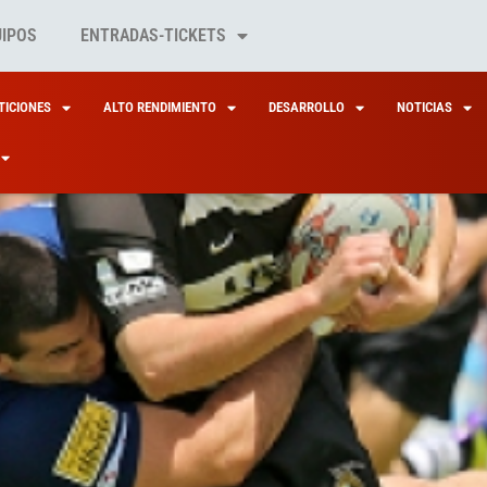
UIPOS
ENTRADAS-TICKETS
ICIONES
ALTO RENDIMIENTO
DESARROLLO
NOTICIAS