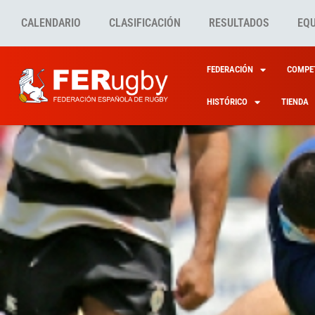
CALENDARIO
CLASIFICACIÓN
RESULTADOS
EQ
FEDERACIÓN
COMPET
HISTÓRICO
TIENDA