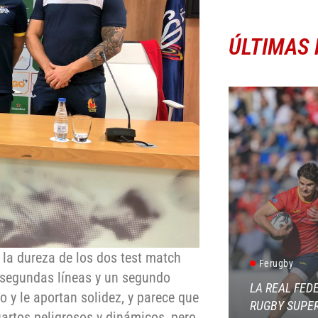
ÚLTIMAS 
n la dureza de los dos test match
Ferugby
 segundas líneas y un segundo
LA REAL FED
o y le aportan solidez, y parece que
RUGBY SUPER
uartos peligrosos y dinámicos, pero