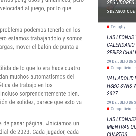
SEGUIDORES 
elocidad al juego, por lo que
5 DE AGOSTO DE
Ferugby
l problema podemos tenerlo en los
LAS LEONAS
pero estamos trabajandolo y somos
CALENDARIO 
argas, mover el balón de punta a
SERIES CHAL
29 DE JULIO DE 
ida de lo que lo era hace cuatro
Competicione
redan muchos automatismos del
VALLADOLID 
ética de trabajo en los
HSBC SVNS 
 incluso sorprendentemente bien.
2027
ión de solidez, parece que esto va
29 DE JULIO DE 
Competicione
LAS LEONAS7
a de pasar página. «Iniciamos un
MIENTRAS QU
dial de 2023. Cada jugador, cada
CUARTOS