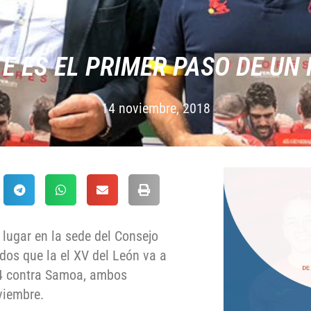
E ES EL PRIMER PASO DE UN
14 noviembre, 2018
 lugar en la sede del Consejo
idos que la el XV del León va a
24 contra Samoa, ambos
viembre.