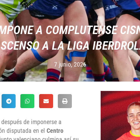
IMPONE A COMPLUTENSE CIS
SCENSO A LA LIGA IBERDRO
7 junio, 2026
después de imponerse a
ión disputada en el
Centro
njunto valenciano culmina así su