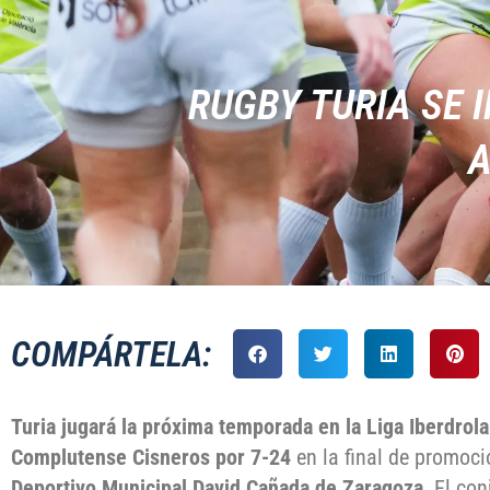
RUGBY TURIA SE 
A
COMPÁRTELA:
Turia jugará la próxima temporada en la Liga Iberdrola
Complutense Cisneros por 7-24
en la final de promoc
Deportivo Municipal David Cañada de Zaragoza
. El co