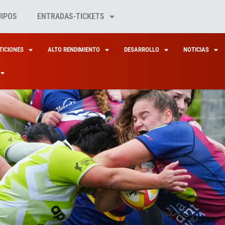
UIPOS
ENTRADAS-TICKETS
ICIONES
ALTO RENDIMIENTO
DESARROLLO
NOTICIAS