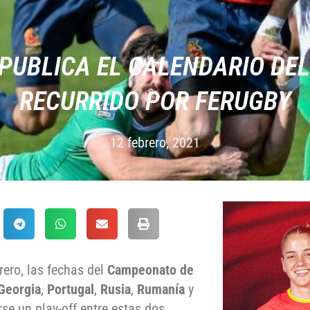
PUBLICA EL CALENDARIO DEL
RECURRIDO POR FERUGBY
12 febrero, 2021
rero, las fechas del
Campeonato de
Georgia
,
Portugal
,
Rusia
,
Rumanía
y
se un play-off entre estas dos