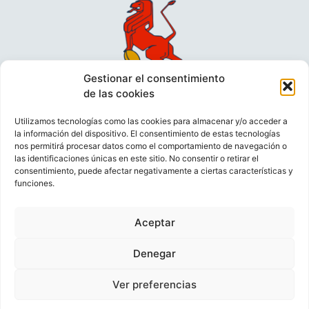
Gestionar el consentimiento
de las cookies
Utilizamos tecnologías como las cookies para almacenar y/o acceder a
la información del dispositivo. El consentimiento de estas tecnologías
nos permitirá procesar datos como el comportamiento de navegación o
las identificaciones únicas en este sitio. No consentir o retirar el
consentimiento, puede afectar negativamente a ciertas características y
funciones.
VIDEOCONFERENCIAS
POLÍTICA DE PRIVACIDAD
Aceptar
POLÍTICA DE COOKIES
POLÍTICA DE VENTAS
AVISO LEGAL
CONTACTO
Denegar
Ver preferencias
© FEDERACIÓN ESPAÑOLA DE RUGBY 2023.
DESARROLLADO POR
TOOOLS
.