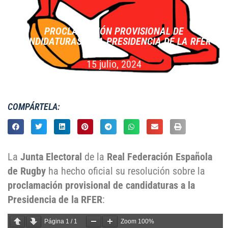
PROCLAMACIÓN PROVISIONAL DE
CANDIDATURAS A LA PRESIDENCIA DE LA RFER
15 julio, 2024
COMPÁRTELA:
La
Junta Electoral
de la
Real Federación Española
de Rugby
ha hecho oficial su resolución sobre la
proclamación provisional de candidaturas a la
Presidencia de la RFER
:
Página
1
/
1
Zoom
100%