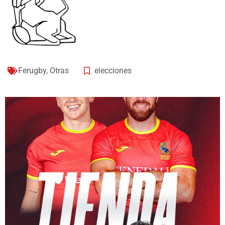
Ferugby
,
Otras
elecciones