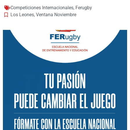
Competiciones Internacionales
,
Ferugby
Los Leones
,
Ventana Noviembre