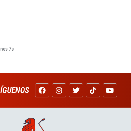
nes 7s
SÍGUENOS