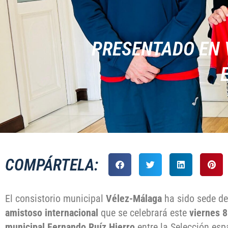
PRESENTADO EN 
COMPÁRTELA:
El consistorio municipal
Vélez-Málaga
ha sido sede de
amistoso internacional
que se celebrará este
viernes 8
municipal Fernando Ruíz Hierro
entre la Selección es