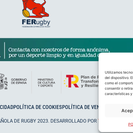
Utilizamos tecno
del dispositivo. 
como el comporta
consentir o retir
características y
ACIDAD
POLÍTICA DE COOKIES
POLÍTICA DE VENTAS
AVISO LEG
Acep
AÑOLA DE RUGBY 2023. DESARROLLADO POR
TOOOLS
.
PO