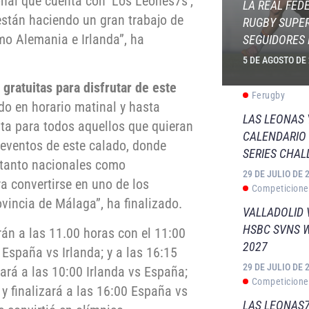
nal que cuenta con ‘Los Leones7s’,
LA REAL FED
están haciendo un gran trabajo de
RUGBY SUPER
mo Alemania e Irlanda”, ha
SEGUIDORES 
5 DE AGOSTO DE
 gratuitas para disfrutar de este
Ferugby
ado en horario matinal y hasta
LAS LEONAS
uita para todos aquellos que quieran
CALENDARIO 
n eventos de este calado, donde
SERIES CHAL
 tanto nacionales como
29 DE JULIO DE 
a convertirse en uno de los
Competicione
ovincia de Málaga”, ha finalizado.
VALLADOLID 
HSBC SVNS 
rán a las 11.00 horas con el 11:00
2027
España vs Irlanda; y a las 16:15
29 DE JULIO DE 
ará a las 10:00 Irlanda vs España;
Competicione
y finalizará a las 16:00 España vs
LAS LEONAS7