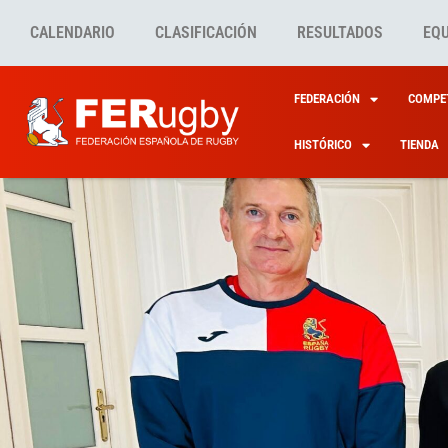
CALENDARIO
CLASIFICACIÓN
RESULTADOS
EQ
FEDERACIÓN
COMPET
HISTÓRICO
TIENDA