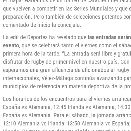
el mapa. Hablamos de un torneo de carácter internacio
que vuelven a competir en las Series Mundiales y que 
preparación. Pero también de selecciones potentes co
comentado de inicio la concejala.
La edil de Deportes ha revelado que
las entradas serán
evento
, que se celebrará tanto el viernes como el sáb
primera hora de la tarde. “La entrada será libre y grat
disfrutar de rugby de primer nivel en nuestro país. Co
esperamos una gran afluencia de aficionados al rugby
internacionales, Vélez-Málaga continúa avanzando par
municipios de referencia en materia deportiva de la pr
Los horarios de los encuentros para el viernes arranca
España vs Alemania; 12:45 Irlanda vs Alemania; 14:30 
España vs Alemania. Para el sábado, la jornada arranc
12:10 Alemania vs Irlanda; 13:50 Alemania vs España; 