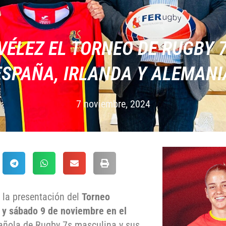
VÉLEZ EL TORNEO DE RUGBY 7
ESPAÑA, IRLANDA Y ALEMANI
7 noviembre, 2024
 la presentación del
Torneo
 y sábado 9 de noviembre en el
pañola de Rugby 7s masculina y sus