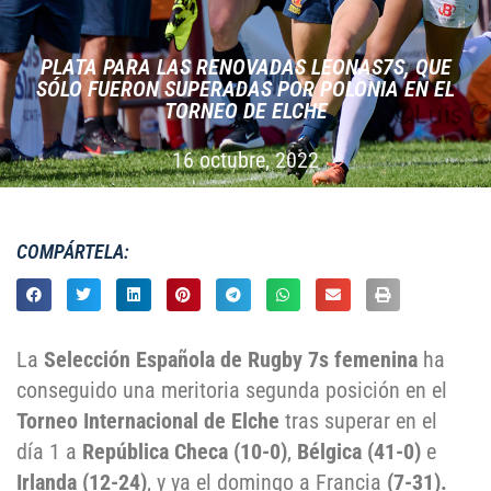
PLATA PARA LAS RENOVADAS LEONAS7S, QUE
SÓLO FUERON SUPERADAS POR POLONIA EN EL
TORNEO DE ELCHE
16 octubre, 2022
COMPÁRTELA:
La
Selección Española de Rugby 7s femenina
ha
conseguido una meritoria segunda posición en el
Torneo Internacional de Elche
tras superar en el
día 1 a
República Checa (10-0)
,
Bélgica (41-0)
e
Irlanda (12-24)
, y ya el domingo a Francia
(7-31).