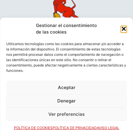
Gestionar el consentimiento
de las cookies
Utilizamos tecnologías como las cookies para almacenar y/o acceder a
la información del dispositivo. El consentimiento de estas tecnologías
nos permitirá procesar datos como el comportamiento de navegación o
las identificaciones únicas en este sitio. No consentir o retirar el
consentimiento, puede afectar negativamente a ciertas características y
funciones.
VIDEOCONFERENCIAS
POLÍTICA DE PRIVACIDAD
Aceptar
POLÍTICA DE COOKIES
POLÍTICA DE VENTAS
AVISO LEGAL
CONTACTO
Denegar
Ver preferencias
© FEDERACIÓN ESPAÑOLA DE RUGBY 2023.
DESARROLLADO POR
TOOOLS
.
POLÍTICA DE COOKIES
POLÍTICA DE PRIVACIDAD
AVISO LEGAL