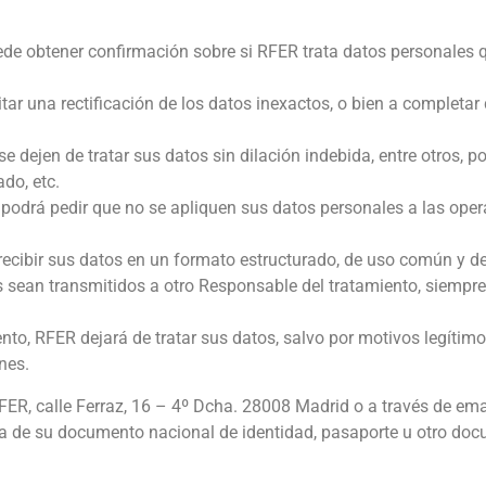
de obtener confirmación sobre si RFER trata datos personales q
itar una rectificación de los datos inexactos, o bien a completar
e dejen de tratar sus datos sin dilación indebida, entre otros, p
do, etc.
o podrá pedir que no se apliquen sus datos personales a las ope
recibir sus datos en un formato estructurado, de uso común y de
s sean transmitidos a otro Responsable del tratamiento, siempre
nto, RFER dejará de tratar sus datos, salvo por motivos legítim
nes.
FER, calle Ferraz, 16 – 4º Dcha. 28008 Madrid o a través de ema
a de su documento nacional de identidad, pasaporte u otro do