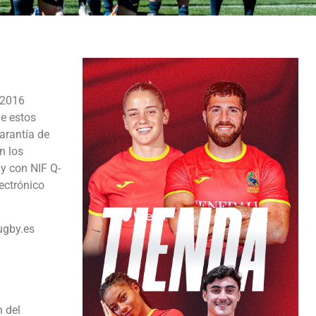
 2016
de estos
arantía de
n los
y con NIF Q-
ectrónico
ugby.es
n del