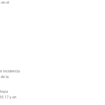
 en el
r incidencia
 de la
 haya
35 17 y en