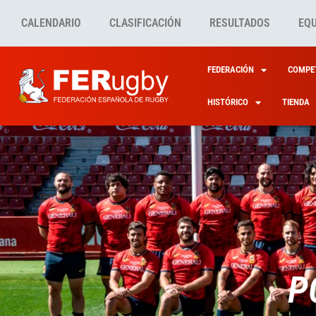
CALENDARIO
CLASIFICACIÓN
RESULTADOS
EQ
FEDERACIÓN
COMPET
HISTÓRICO
TIENDA
P