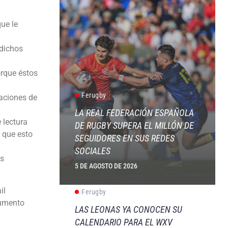
ue le
 dichos
orque éstos
Ferugby
raciones de
LA REAL FEDERACIÓN ESPAÑOLA
 lectura
DE RUGBY SUPERA EL MILLÓN DE
 que esto
SEGUIDORES EN SUS REDES
SOCIALES
os
5 DE AGOSTO DE 2026
il
Ferugby
cumento
LAS LEONAS YA CONOCEN SU
CALENDARIO PARA EL WXV