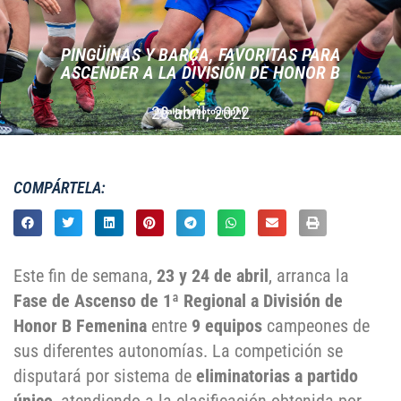
PINGÜINAS Y BARÇA, FAVORITAS PARA
ASCENDER A LA DIVISIÓN DE HONOR B
20 abril, 2022
COMPÁRTELA:
Este fin de semana,
23 y 24 de abril
, arranca la
Fase de Ascenso de 1ª Regional a División de
Honor B Femenina
entre
9 equipos
campeones de
sus diferentes autonomías. La competición se
disputará por sistema de
eliminatorias a partido