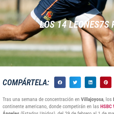
LOS 14 LEONES7S 
COMPÁRTELA:
Tras una semana de concentración en
Villajoyosa
, los
continente americano, donde competirán en las
HSBC 
Ángeles
(Estados Unidos), del 29 de febrero al 1 de ma