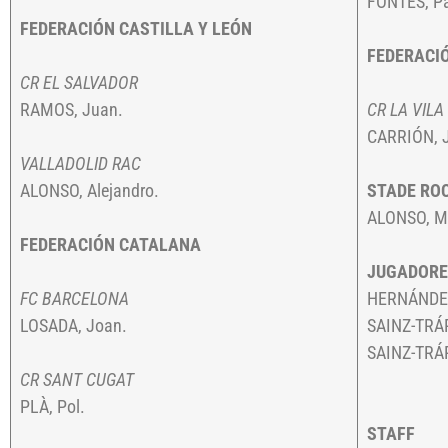
FONTES, Pa
FEDERACIÓN CASTILLA Y LEÓN
FEDERACI
CR EL SALVADOR
RAMOS, Juan.
CR LA VILA
CARRIÓN, J
VALLADOLID RAC
ALONSO, Alejandro.
STADE ROC
ALONSO, Ma
FEDERACIÓN CATALANA
JUGADORE
FC BARCELONA
HERNÁNDEZ
LOSADA, Joan.
SAINZ-TRÁ
SAINZ-TRÁP
CR SANT CUGAT
PLÀ, Pol.
STAFF