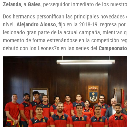
Zelanda
, a
Gales
, perseguidor inmediato de los nuestr
Dos hermanos personifican las principales novedades
nivel.
Alejandro Alonso
, fijo en la 2018-19, regresa po
lesionado gran parte de la actual campaña, mientras 
momento de forma estrenándose en la competición reg
debutó con los Leones7s en las series del
Campeonato