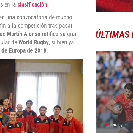
os en la
clasificación
.
 en una convocatoria de mucho
r fin a la competición tras pasar
ÚLTIMAS 
que
Martín
Alonso
ratifica su gran
ular de
World Rugby
, si bien ya
 de Europa de 2018
.
Ferugby