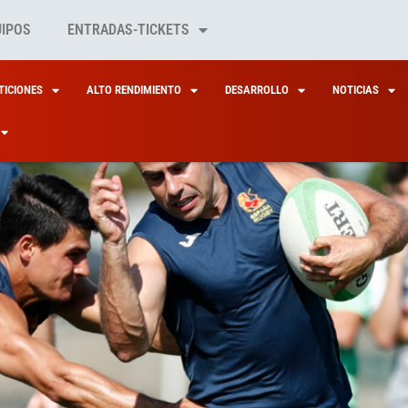
UIPOS
ENTRADAS-TICKETS
ICIONES
ALTO RENDIMIENTO
DESARROLLO
NOTICIAS