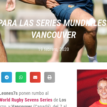
PARA LAS SERIES MUNDIALES
VANCOUVER
19 febrero, 2020
Leones7s
ponen rumbo al
World Rugby Sevens Series
de
Los
rzo, y
Vancouver
(Canadá), del 7 al