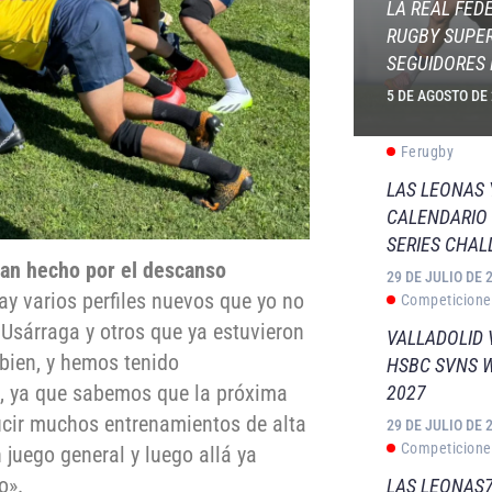
LA REAL FED
RUGBY SUPER
SEGUIDORES 
5 DE AGOSTO DE
Ferugby
LAS LEONAS
CALENDARIO 
SERIES CHAL
han hecho por el descanso
29 DE JULIO DE 
ay varios perfiles nuevos que yo no
Competicione
 Usárraga y otros que ya estuvieron
VALLADOLID 
bien, y hemos tenido
HSBC SVNS 
a, ya que sabemos que la próxima
2027
ucir muchos entrenamientos de alta
29 DE JULIO DE 
Competicione
 juego general y luego allá ya
o».
LAS LEONAS7