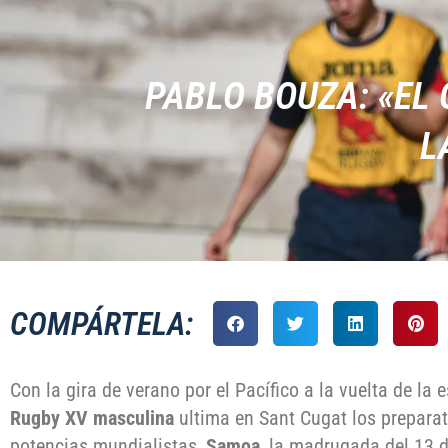
PABLO BOUZA: «EL 
L
COMPÁRTELA:
Con la gira de verano por el Pacífico a la vuelta de la 
Rugby XV masculina
ultima en Sant Cugat los preparat
potencias mundialistas,
Samoa
, la madrugada del 13 d