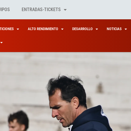
UIPOS
ENTRADAS-TICKETS
ICIONES
ALTO RENDIMIENTO
DESARROLLO
NOTICIAS