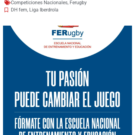
Competiciones Nacionales
,
Ferugby
DH fem
,
Liga Iberdrola