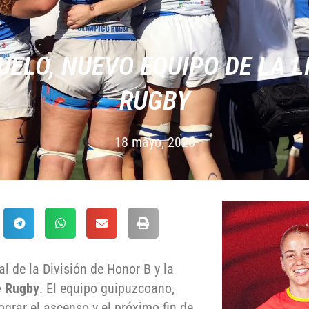
UELO, NUEVO EQUIPO DE LA L
RUGBY
18 mayo, 2025
l de la División de Honor B y la
e Rugby
. El equipo guipuzcoano,
ograr el ascenso y el próximo fin de