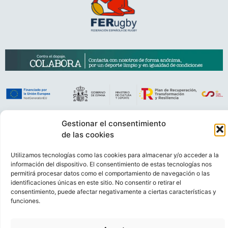
Gestionar el consentimiento
VIDEOCONFERENCIAS
POLÍTICA DE PRIVACIDAD
de las cookies
POLÍTICA DE COOKIES
POLÍTICA DE VENTAS
AVISO LEGAL
CONTACTO
Utilizamos tecnologías como las cookies para almacenar y/o acceder a la
información del dispositivo. El consentimiento de estas tecnologías nos
permitirá procesar datos como el comportamiento de navegación o las
© FEDERACIÓN ESPAÑOLA DE RUGBY 2023.
identificaciones únicas en este sitio. No consentir o retirar el
DESARROLLADO POR
TOOOLS
.
consentimiento, puede afectar negativamente a ciertas características y
funciones.