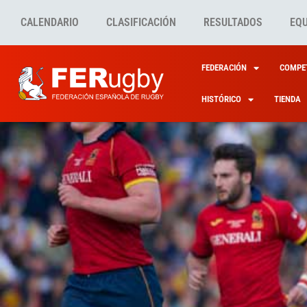
CALENDARIO
CLASIFICACIÓN
RESULTADOS
EQ
FEDERACIÓN
COMPET
HISTÓRICO
TIENDA