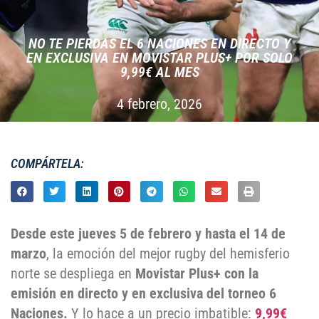
NO TE PIERDAS EL 6 NACIONES EN DIRECTO Y
EN EXCLUSIVA EN MOVISTAR PLUS+ POR SOLO
9,99€ AL MES
4 febrero, 2026
COMPÁRTELA:
Desde este jueves
5 de febrero y hasta el 14 de
marzo
, la emoción del mejor rugby del hemisferio
norte se despliega en
Movistar Plus+ con la
emisión en directo y en exclusiva del torneo 6
Naciones.
Y lo hace a un precio imbatible:
9,99€