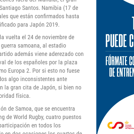
 Santiago Santos. Namibia (17 de
ales que están confirmados hasta
sificado para Japón 2019.
 la vuelta el 24 de noviembre de
 guerra samoana, al estadio
partido además viene aderezado con
al de los españoles por la plaza
mo Europa 2. Por si esto no fuese
idos algo inconsistentes ante
n la gran cita de Japón, si bien no
ridad física.
ción de Samoa, que se encuentra
ng de World Rugby, cuatro puestos
participación en todos los
do en dos ocasiones los cuartos de