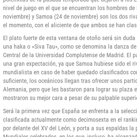
nivel de juego en el que se encuentran los hombres de
noviembre) y Samoa (24 de noviembre) son los dos riv
el momento, con el aliciente de que ambos se han cla
El plato fuerte de esta ventana de otoño será sin duda
una haka o «Siva Tau», como se denomina la danza de
Central de la Universidad Complutense de Madrid. El 
una gran expectación, ya que Samoa hubiese sido el riv
mundialista en caso de haber quedado clasificados co
suficiente, los oceánicos llegan tras ofrecer unos part
Alemania, pero que les bastaron para lograr su plaza e
mostraron su mejor cara a pesar de su palpable superio
Será la primera vez que España se enfrenta a la selec
clasificada actualmente como decimosexta en el ranki
por delante del XV del León, y porta a sus espaldas la 
Mundiales celebrados, en los que, incluso, ha alcanza