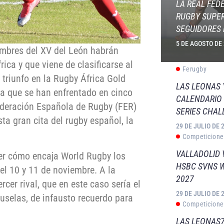
LA REAL FED
RUGBY SUPER
SEGUIDORES 
5 DE AGOSTO DE
ombres del XV del León habrán
ica y que viene de clasificarse al
Ferugby
triunfo en la Rugby África Gold
LAS LEONAS
ya que se han enfrentado en cinco
CALENDARIO 
Federación Española de Rugby (FER)
SERIES CHAL
ta gran cita del rugby español, la
29 DE JULIO DE 
Competicione
VALLADOLID 
er cómo encaja World Rugby los
HSBC SVNS 
el 10 y 11 de noviembre. A la
2027
rcer rival, que en este caso sería el
29 DE JULIO DE 
ruselas, de infausto recuerdo para
Competicione
LAS LEONAS7