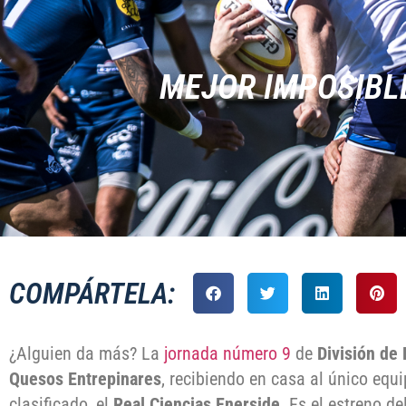
MEJOR IMPOSIBLE
COMPÁRTELA:
¿Alguien da más? La
jornada número 9
de
División de
Quesos Entrepinares
, recibiendo en casa al único equ
clasificado, el
Real Ciencias Enerside
. Es el estreno d