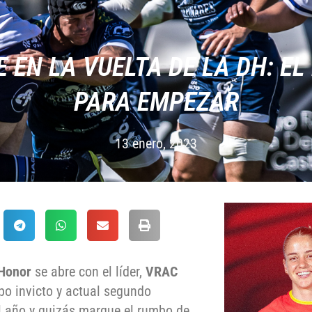
 EN LA VUELTA DE LA DH: EL
PARA EMPEZAR
13 enero, 2023
 Honor
se abre con el líder,
VRAC
ipo invicto y actual segundo
el año y quizás marque el rumbo de