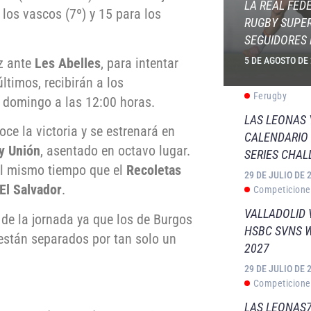
LA REAL FED
los vascos (7º) y 15 para los
RUGBY SUPER
SEGUIDORES 
z ante
Les Abelles
, para intentar
5 DE AGOSTO DE
ltimos, recibirán a los
Ferugby
 domingo a las 12:00 horas.
LAS LEONAS
ce la victoria y se estrenará en
CALENDARIO 
y Unión
, asentado en octavo lugar.
SERIES CHAL
 al mismo tiempo que el
Recoletas
29 DE JULIO DE 
El Salvador
.
Competicione
VALLADOLID 
 de la jornada ya que los de Burgos
HSBC SVNS 
 están separados por tan solo un
2027
29 DE JULIO DE 
Competicione
LAS LEONAS7