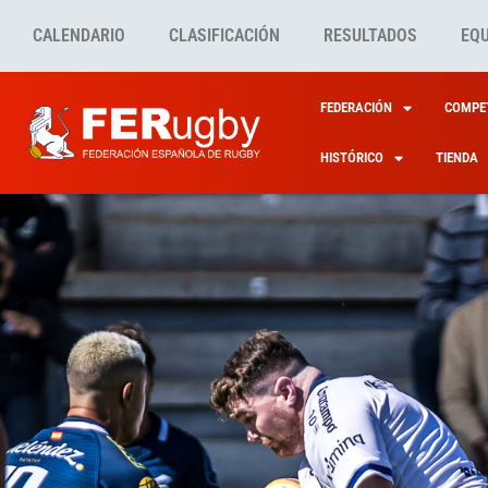
CALENDARIO
CLASIFICACIÓN
RESULTADOS
EQ
FEDERACIÓN
COMPET
HISTÓRICO
TIENDA