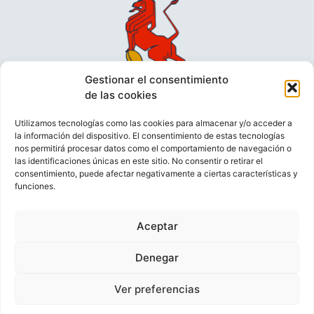
Gestionar el consentimiento
de las cookies
Utilizamos tecnologías como las cookies para almacenar y/o acceder a
la información del dispositivo. El consentimiento de estas tecnologías
nos permitirá procesar datos como el comportamiento de navegación o
las identificaciones únicas en este sitio. No consentir o retirar el
consentimiento, puede afectar negativamente a ciertas características y
funciones.
VIDEOCONFERENCIAS
POLÍTICA DE PRIVACIDAD
Aceptar
POLÍTICA DE COOKIES
POLÍTICA DE VENTAS
AVISO LEGAL
CONTACTO
Denegar
Ver preferencias
© FEDERACIÓN ESPAÑOLA DE RUGBY 2023.
DESARROLLADO POR
TOOOLS
.