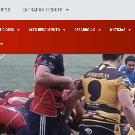
UIPOS
ENTRADAS-TICKETS
ICIONES
ALTO RENDIMIENTO
DESARROLLO
NOTICIAS