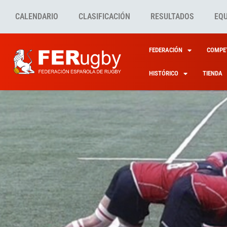
CALENDARIO
CLASIFICACIÓN
RESULTADOS
EQ
FEDERACIÓN
COMPET
HISTÓRICO
TIENDA