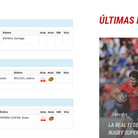
ÚLTIMAS 
Ferugby
LA REAL FED
RUGBY SUPER