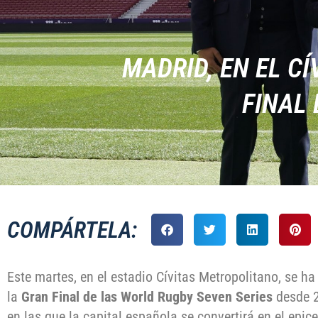
MADRID, EN EL C
FINAL
COMPÁRTELA:
Este martes, en el estadio Cívitas Metropolitano, se 
la
Gran Final de las World Rugby Seven Series
desde 2
en las que la capital española se convertirá en el epic