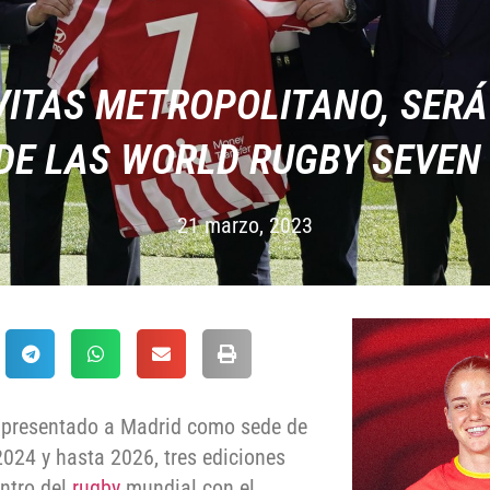
ÍVITAS METROPOLITANO, SERÁ
 DE LAS WORLD RUGBY SEVEN 
21 marzo, 2023
ha presentado a Madrid como sede de
024 y hasta 2026, tres ediciones
entro del
rugby
mundial con el