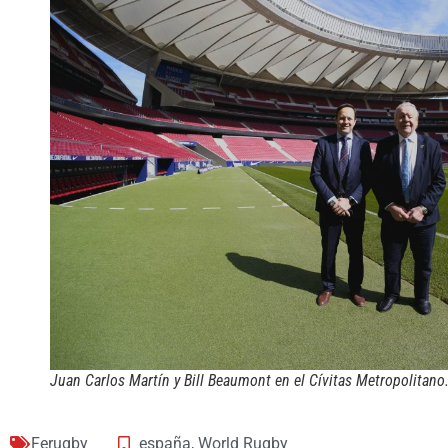
Juan Carlos Martín y Bill Beaumont en el Cívitas Metropolitano
Ferugby
españa
,
World Rugby