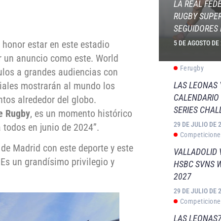
LA REAL FED
RUGBY SUPER
SEGUIDORES 
n honor estar en este estadio
5 DE AGOSTO DE
er un anuncio como este. World
Ferugby
culos a grandes audiencias con
diales mostrarán al mundo los
LAS LEONAS
CALENDARIO 
ntos alrededor del globo.
SERIES CHAL
de Rugby
, es un momento histórico
29 DE JULIO DE 
 todos en junio de 2024”.
Competicione
de Madrid con este deporte y este
VALLADOLID 
 Es un grandísimo privilegio y
HSBC SVNS 
2027
29 DE JULIO DE 
Competicione
LAS LEONAS7