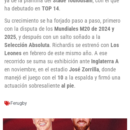
ya de la plantilla del
Stade Toulousain
, con el que
ha debutado en
TOP 14
.
Su crecimiento se ha forjado paso a paso, primero
con la disputa de los
Mundiales M20 de 2024 y
2025
, y después con un salto soñado a la
Selección Absoluta
. Richardis se estrenó con
Los
Leones
en febrero de este mismo año. A ese
recorrido se suma su exhibición ante
Inglaterra A
en noviembre, en el estadio
José Zorrilla
, donde
manejó el juego con el
10
a la espalda y firmó una
actuación sobresaliente
al pie
.
Ferugby