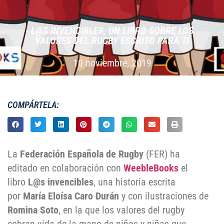
L@S INVENCIBLES, UN LIBRO SOBRE LOS
VALORES DEL RUGBY ESCRITO PARA TI
10 noviembre, 2019
COMPÁRTELA:
La
Federación Española de Rugby
(FER) ha
editado en colaboración con
WeebleBooks
el
libro
L@s invencibles
, una historia escrita
por
María Eloísa Caro Durán
y con ilustraciones de
Romina Soto
, en la que los valores del rugby