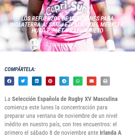
LOS REFUERZOS DE LOS LEONES PARA
INGLATERRA A: SAMU EZEALA, JOEL MERKLER,
HUGO PIRLET Y RAPHA NIETO
2 noviembre, 2025
COMPÁRTELA:
La
Selección Española de Rugby XV Masculina
comienza este lunes la concentración para
preparar una ventana de noviembre de un nivel
inédito en nuestro país, con tres encuentros: el
primero el sábado 8 de noviembre ante
Irlanda A