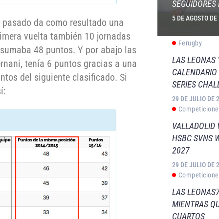
SEGUIDORES 
5 DE AGOSTO DE
ño pasado da como resultado una
rimera vuelta también 10 jornadas
Ferugby
s sumaba 48 puntos. Y por abajo las
LAS LEONAS
rnani, tenía 6 puntos gracias a una
CALENDARIO 
tos del siguiente clasificado. Si
SERIES CHAL
í:
29 DE JULIO DE 
Competicione
VALLADOLID 
HSBC SVNS 
2027
29 DE JULIO DE 
Competicione
LAS LEONAS7
MIENTRAS QU
CUARTOS