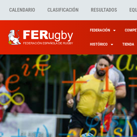
CALENDARIO
CLASIFICACIÓN
RESULTADOS
EQ
FEDERACIÓN
COMPET
HISTÓRICO
TIENDA