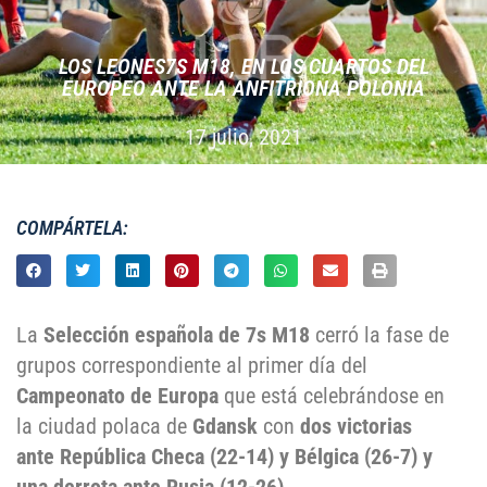
LOS LEONES7S M18, EN LOS CUARTOS DEL
EUROPEO ANTE LA ANFITRIONA POLONIA
17 julio, 2021
COMPÁRTELA:
La
Selección española de 7s M18
cerró la fase de
grupos correspondiente al primer día del
Campeonato de Europa
que está celebrándose en
la ciudad polaca de
Gdansk
con
dos victorias
ante República Checa (22-14) y Bélgica (26-7) y