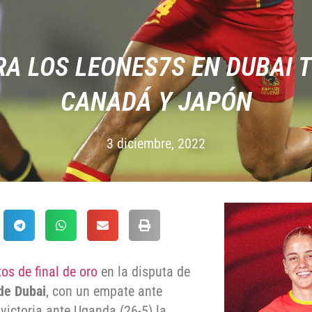
RA LOS LEONES7S EN DUBAI 
CANADÁ Y JAPÓN
3 diciembre, 2022
os de final de oro
en la disputa de
de Dubai
, con un empate ante
 victoria ante Uganda (26-5) la