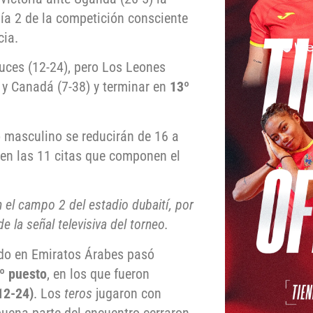
día 2 de la competición consciente
cia.
ruces (12-24), pero Los Leones
 y Canadá (7-38) y terminar en
13º
 masculino se reducirán de 16 a
 en las 11 citas que componen el
 el campo 2 del estadio dubaití, por
e la señal televisiva del torneo.
rado en Emiratos Árabes pasó
9º puesto
, en los que fueron
12-24)
. Los
teros
jugaron con
buena parte del encuentro cerraron