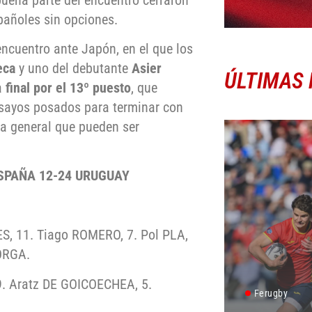
pañoles sin opciones.
encuentro ante Japón, en el que los
eca
y uno del debutante
Asier
ÚLTIMAS 
a
final por el 13º puesto
, que
sayos posados para terminar con
la general que pueden ser
ESPAÑA 12-24 URUGUAY
, 11. Tiago ROMERO, 7. Pol PLA,
FORGA.
9. Aratz DE GOICOECHEA, 5.
Ferugby