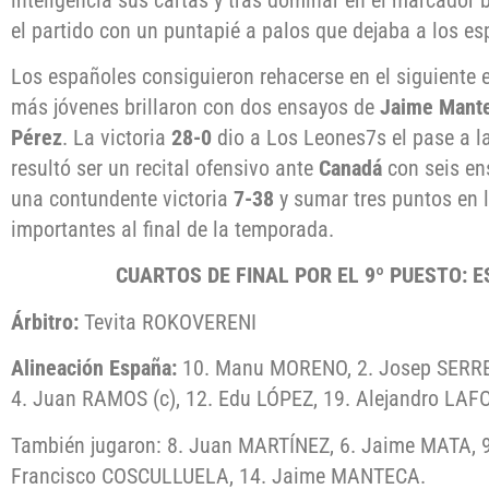
el partido con un puntapié a palos que dejaba a los es
Los españoles consiguieron rehacerse en el siguiente 
más jóvenes brillaron con dos ensayos de
Jaime Mant
Pérez
. La victoria
28-0
dio a Los Leones7s el pase a l
resultó ser un recital ofensivo ante
Canadá
con seis en
una contundente victoria
7-38
y sumar tres puntos en 
importantes al final de la temporada.
CUARTOS DE FINAL POR EL 9º PUESTO: 
Árbitro:
Tevita ROKOVERENI
Alineación España:
10. Manu MORENO, 2. Josep SERRES
4. Juan RAMOS (c), 12. Edu LÓPEZ, 19. Alejandro LA
También jugaron: 8. Juan MARTÍNEZ, 6. Jaime MATA, 
Francisco COSCULLUELA, 14. Jaime MANTECA.