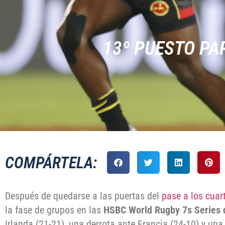
13º PUESTO PA
COMPÁRTELA:
Después de quedarse a las puertas del
pase a los cuart
la fase de grupos en las
HSBC World Rugby 7s Series 
Irlanda (21-21), una derrota ante Francia (24-10) y una