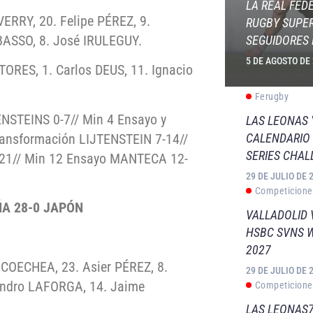
LA REAL FED
RRY, 20. Felipe PÉREZ, 9.
RUGBY SUPER
 BASSO, 8. José IRULEGUY.
SEGUIDORES 
5 DE AGOSTO DE
ORES, 1. Carlos DEUS, 11. Ignacio
Ferugby
NSTEINS 0-7// Min 4 Ensayo y
LAS LEONAS
ransformación LIJTENSTEIN 7-14//
CALENDARIO 
SERIES CHAL
-21// Min 12 Ensayo MANTECA 12-
29 DE JULIO DE 
Competicione
ÑA 28-0 JAPÓN
VALLADOLID 
HSBC SVNS 
2027
COECHEA, 23. Asier PÉREZ, 8.
29 DE JULIO DE 
andro LAFORGA, 14. Jaime
Competicione
LAS LEONAS7