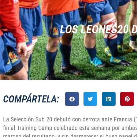
LOS LEONES20 D
COMPÁRTELA:
La Selección Sub 20 debutó con derrota ante Francia (
fin al Training Camp celebrado esta semana por ambas 
margen del resultado, y sin desmerecer el buen papel d