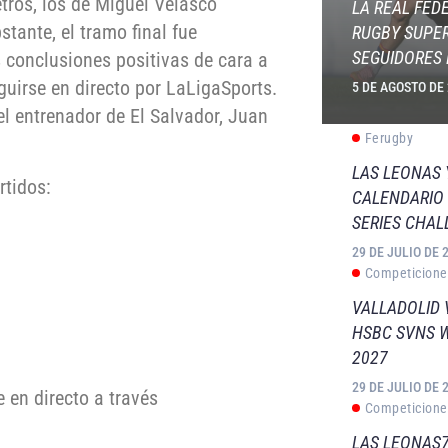
etros, los de Miguel Velasco
LA REAL FED
tante, el tramo final fue
RUGBY SUPER
SEGUIDORES 
 conclusiones positivas de cara a
uirse en directo por LaLigaSports.
5 DE AGOSTO DE
el entrenador de El Salvador, Juan
Ferugby
LAS LEONAS
rtidos:
CALENDARIO 
SERIES CHAL
29 DE JULIO DE 
Competicione
VALLADOLID 
HSBC SVNS 
2027
29 DE JULIO DE 
 en directo a través
Competicione
LAS LEONAS7