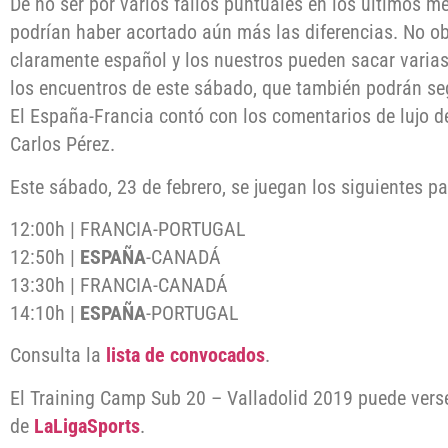
De no ser por varios fallos puntuales en los últimos m
podrían haber acortado aún más las diferencias. No obs
claramente español y los nuestros pueden sacar varias
los encuentros de este sábado, que también podrán seg
El España-Francia contó con los comentarios de lujo d
Carlos Pérez.
Este sábado, 23 de febrero, se juegan los siguientes pa
12:00h | FRANCIA-PORTUGAL
12:50h |
ESPAÑA
-CANADÁ
13:30h | FRANCIA-CANADÁ
14:10h |
ESPAÑA
-PORTUGAL
Consulta la
lista de convocados
.
El Training Camp Sub 20 – Valladolid 2019 puede verse
de
LaLigaSports
.