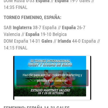
DOM Rusia 0-33
España
//
España
19-7 Gales //
14:35 FINAL
TORNEO FEMENINO, ESPAÑA:
SAB
Inglaterra
38-7 España //
España
26-7
Valencia //
España
19-10 Belgica
DOM España 14-31
Gales
//
Irlanda
44-0 España //
14:15 FINAL
Haz clic para aceptar cookies de marketing y
permitir este contenido