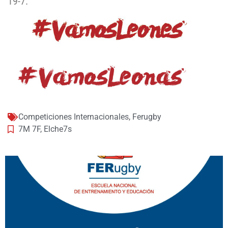
19-7.
Competiciones Internacionales
,
Ferugby
7M 7F
,
Elche7s