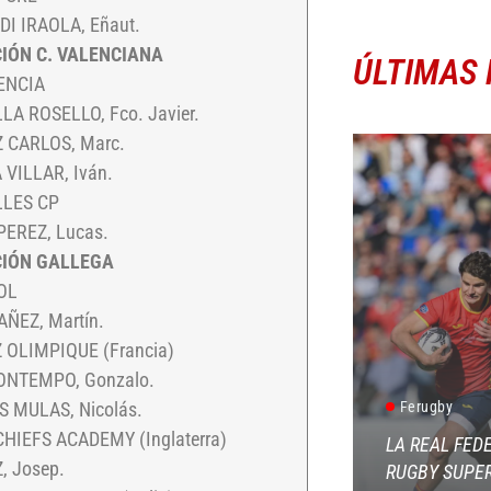
I IRAOLA, Eñaut.
IÓN C. VALENCIANA
ÚLTIMAS 
ENCIA
LA ROSELLO, Fco. Javier.
 CARLOS, Marc.
VILLAR, Iván.
LLES CP
EREZ, Lucas.
CIÓN GALLEGA
OL
ÑEZ, Martín.
 OLIMPIQUE (Francia)
ONTEMPO, Gonzalo.
Ferugby
 MULAS, Nicolás.
HIEFS ACADEMY (Inglaterra)
LA REAL FED
, Josep.
RUGBY SUPER