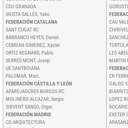
CDU GRANADA
GOROSTID
IRUSTA SALLES, Yako.
FEDERAC
FEDERACIÓN CATALANA
CAU VAL
SANT CUGAT RC
CHIRIVEL
BARRANCO HEYES, Daniel.
SANCHEZ
CEBRIAN GIMENEZ, Xavier.
TORTOLA 
ORTIZ REGNARD, Pablo.
LES ABE
SERRES MONT, Josep.
MARTIN P
UE SANTBOIANA
FEDERA
PALOMAR, Marc.
CR FERR
FEDERACIÓN CÁSTILLA Y LEÓN
GALDO YA
APAREJADORES BURGOS RC
BIARRITZ
MOLINERO ALCAZAR, Sergio.
LOPEZ B
SIRVENT SANSO, Otger.
ROCARIES
FEDERACIÓN MADRID
EXETER C
CD ARQUITECTURA
ARASANZ