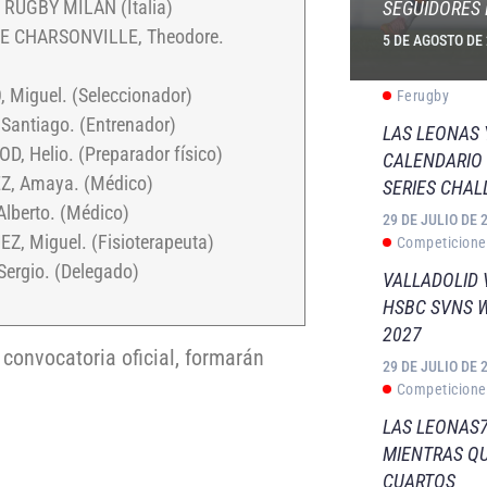
RUGBY MILAN (Italia)
SEGUIDORES 
E CHARSONVILLE, Theodore.
5 DE AGOSTO DE
 Miguel. (Seleccionador)
Ferugby
Santiago. (Entrenador)
LAS LEONAS
, Helio. (Preparador físico)
CALENDARIO 
Z, Amaya. (Médico)
SERIES CHAL
lberto. (Médico)
29 DE JULIO DE 
Z, Miguel. (Fisioterapeuta)
Competicione
Sergio. (Delegado)
VALLADOLID 
HSBC SVNS 
2027
convocatoria oficial, formarán
29 DE JULIO DE 
Competicione
LAS LEONAS7
MIENTRAS QU
CUARTOS