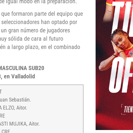
de igual modo en la preparación.
 que formaron parte del equipo que
seleccionadores han optado por
a un gran número de jugadores
y sólida de cara al futuro
ién a largo plazo, en el combinado
MASCULINA SUB20
, en Valladolid
T
uan Sebastián.
 ELZO, Aitor.
 RE
TI MUJIKA, Aitor.
 CRE