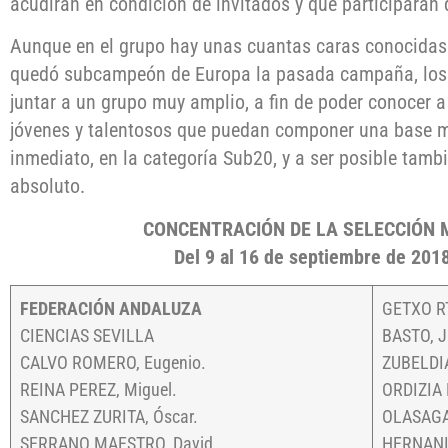
acudirán en condición de invitados y que participarán 
Aunque en el grupo hay unas cuantas caras conocidas
quedó subcampeón de Europa la pasada campaña, los 
juntar a un grupo muy amplio, a fin de poder conocer 
jóvenes y talentosos que puedan componer una base mu
inmediato, en la categoría Sub20, y a ser posible tamb
absoluto.
CONCENTRACIÓN DE LA SELECCIÓN 
Del 9 al 16 de septiembre de 2018
FEDERACIÓN ANDALUZA
GETXO R
CIENCIAS SEVILLA
BASTO, J
CALVO ROMERO, Eugenio.
ZUBELDIA
REINA PEREZ, Miguel.
ORDIZIA
SANCHEZ ZURITA, Óscar.
OLASAGAS
SERRANO MAESTRO, David.
HERNANI