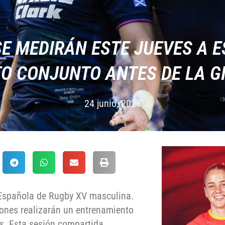
SE MEDIRÁN ESTE JUEVES A E
O CONJUNTO ANTES DE LA G
24 junio, 2026
 Española de Rugby XV masculina.
ones realizarán un entrenamiento
s. Esta sesión compartida