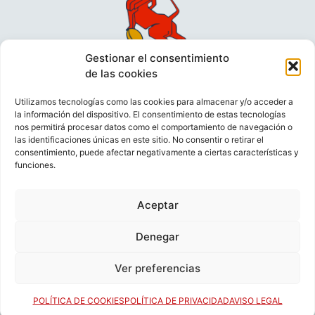
Gestionar el consentimiento
de las cookies
Utilizamos tecnologías como las cookies para almacenar y/o acceder a
la información del dispositivo. El consentimiento de estas tecnologías
nos permitirá procesar datos como el comportamiento de navegación o
las identificaciones únicas en este sitio. No consentir o retirar el
consentimiento, puede afectar negativamente a ciertas características y
funciones.
VIDEOCONFERENCIAS
POLÍTICA DE PRIVACIDAD
Aceptar
POLÍTICA DE COOKIES
POLÍTICA DE VENTAS
AVISO LEGAL
CONTACTO
Denegar
Ver preferencias
© FEDERACIÓN ESPAÑOLA DE RUGBY 2023.
DESARROLLADO POR
TOOOLS
.
POLÍTICA DE COOKIES
POLÍTICA DE PRIVACIDAD
AVISO LEGAL