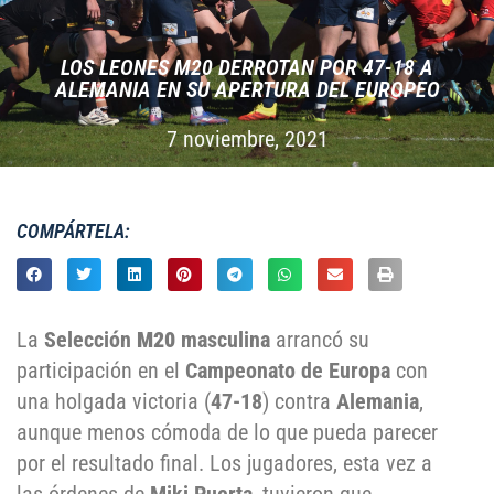
LOS LEONES M20 DERROTAN POR 47-18 A
ALEMANIA EN SU APERTURA DEL EUROPEO
7 noviembre, 2021
COMPÁRTELA:
La
Selección
M20
masculina
arrancó su
participación en el
Campeonato de Europa
con
una holgada victoria (
47-18
) contra
Alemania
,
aunque menos cómoda de lo que pueda parecer
por el resultado final. Los jugadores, esta vez a