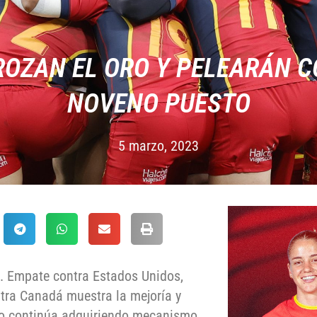
ROZAN EL ORO Y PELEARÁN C
NOVENO PUESTO
5 marzo, 2023
. Empate contra Estados Unidos,
ontra Canadá muestra la mejoría y
neo continúa adquiriendo mecanismo