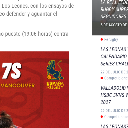
LA REAL FED
e Los Leones, con los ensayos de
RUGBY SUPER
co defender y aguantar el
SEGUIDORES 
5 DE AGOSTO DE
no puesto (19:06 horas) contra
Ferugby
LAS LEONAS
CALENDARIO 
SERIES CHAL
29 DE JULIO DE 
Competicione
VALLADOLID 
HSBC SVNS 
2027
29 DE JULIO DE 
Competicione
LAS LEONAS7