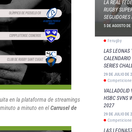
LA REAL FED
RUGBY SUPER
SEGUIDORES 
5 DE AGOSTO DE
Ferugby
LAS LEONAS
CALENDARIO 
SERIES CHAL
29 DE JULIO DE 
Competicione
VALLADOLID 
HSBC SVNS 
uita en la plataforma de streamings
2027
a minuto a minuto en el
Carrusel de
29 DE JULIO DE 
Competicione
LAS LEONAS7