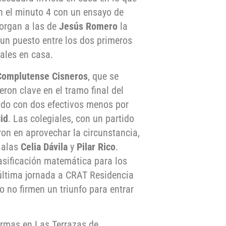
n el minuto 4 con un ensayo de
torgan a las de
Jesús Romero
la
 un puesto entre los dos primeros
nales en casa.
Complutense Cisneros
, que se
ueron clave en el tramo final del
ido con dos efectivos menos por
id
. Las colegiales, con un partido
ron en aprovechar la circunstancia,
 alas
Celia Dávila
y
Pilar Rico
.
asificación matemática para los
 última jornada a CRAT Residencia
o no firmen un triunfo para entrar
rmas en Las Terrazas de