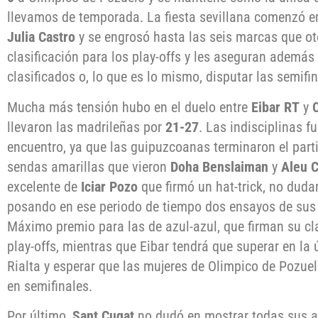
llevamos de temporada. La fiesta sevillana comenzó e
Julia Castro
y se engrosó hasta las seis marcas que o
clasificación para los play-offs y les aseguran además
clasificados o, lo que es lo mismo, disputar las semifi
Mucha más tensión hubo en el duelo entre
Eibar RT
y
llevaron las madrileñas por
21-27
. Las indisciplinas f
encuentro, ya que las guipuzcoanas terminaron el part
sendas amarillas que vieron
Doha Benslaiman
y
Aleu C
excelente de
Iciar Pozo
que firmó un hat-trick, no duda
posando en ese periodo de tiempo dos ensayos de sus
Máximo premio para las de azul-azul, que firman su cl
play-offs, mientras que Eibar tendrá que superar en la
Rialta y esperar que las mujeres de Olimpico de Pozuel
en semifinales.
Por último,
Sant Cugat
no dudó en mostrar todas sus a