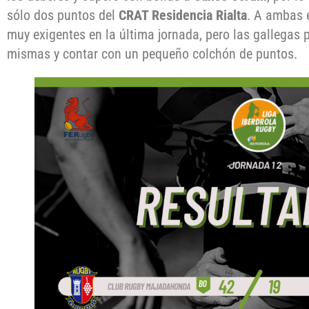
sólo dos puntos del
CRAT Residencia Rialta
. A ambas 
muy exigentes en la última jornada, pero las gallegas 
mismas y contar con un pequeño colchón de puntos.