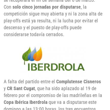
se recuperará el fin de semana del 6 de marzo.
Con
solo cinco jornadas por disputarse
, la
competición sigue muy abierta y ni la zona alta de
play-offs está ya resulta, ni la lucha por evitar el
descenso y el puesto de play-offs puede
considerarse todavía cerrados.
A falta del partido entre el
Complutense Cisneros
y
CR Sant Cugat
, que ha sido aplazado al 19 de
febrero por el compromiso de las madrileñas en la
Copa Ibérica Iberdrola
que va a disputarse este
domingo a las 13:00 horas, los tres encuentros