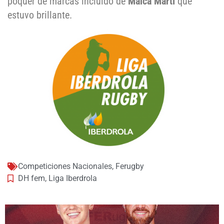
póquer de marcas incluido de
Maica Martí
que
estuvo brillante.
Competiciones Nacionales
,
Ferugby
DH fem
,
Liga Iberdrola