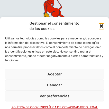
Gestionar el consentimiento
de las cookies
Utilizamos tecnologías como las cookies para almacenar y/o acceder a
la información del dispositivo. El consentimiento de estas tecnologías
nos permitirá procesar datos como el comportamiento de navegación o
las identificaciones únicas en este sitio. No consentir o retirar el
consentimiento, puede afectar negativamente a ciertas características y
funciones.
VIDEOCONFERENCIAS
POLÍTICA DE PRIVACIDAD
Aceptar
POLÍTICA DE COOKIES
POLÍTICA DE VENTAS
AVISO LEGAL
CONTACTO
Denegar
Ver preferencias
© FEDERACIÓN ESPAÑOLA DE RUGBY 2023.
DESARROLLADO POR
TOOOLS
.
POLÍTICA DE COOKIES
POLÍTICA DE PRIVACIDAD
AVISO LEGAL