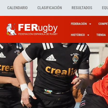
CALENDARIO
CLASIFICACIÓN
RESULTADOS
EQ
FEDERACIÓN
COMPET
HISTÓRICO
TIENDA