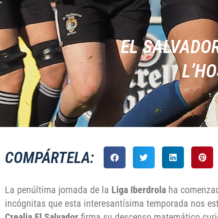
EL SALVADOR
L’H
COMPÁRTELA:
La penúltima jornada de la
Liga Iberdrola
ha comenzado
incógnitas que esta interesantísima temporada nos est
Crealia El Salvador
firma su descenso matemático curi