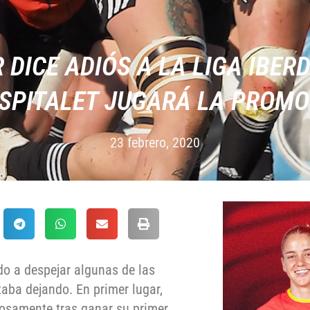
 DICE ADIÓS A LA LIGA IBERD
OSPITALET JUGARÁ LA PROMO
23 febrero, 2020
 a despejar algunas de las
aba dejando. En primer lugar,
osamente tras ganar su primer