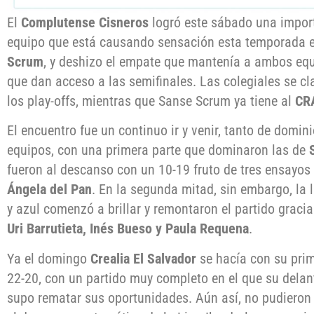
El
Complutense Cisneros
logró este sábado una import
equipo que está causando sensación esta temporada 
Scrum
, y deshizo el empate que mantenía a ambos equ
que dan acceso a las semifinales. Las colegiales se c
los play-offs, mientras que Sanse Scrum ya tiene al
CRA
El encuentro fue un continuo ir y venir, tanto de dom
equipos, con una primera parte que dominaron las de
fueron al descanso con un 10-19 fruto de tres ensayos
Ángela del Pan
. En la segunda mitad, sin embargo, la l
y azul comenzó a brillar y remontaron el partido graci
Uri Barrutieta, Inés Bueso y Paula Requena
.
Ya el domingo
Crealia El Salvador
se hacía con su prim
22-20, con un partido muy completo en el que su delante
supo rematar sus oportunidades. Aún así, no pudieron l