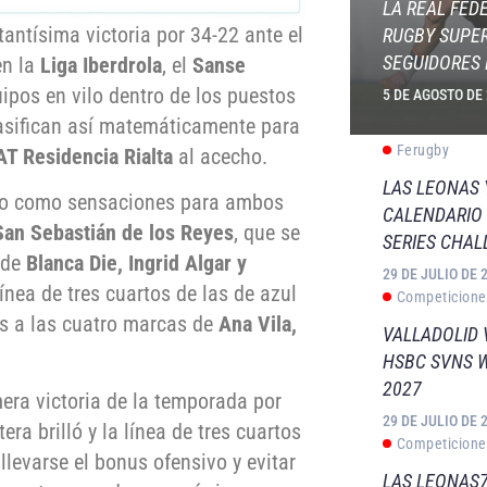
LA REAL FED
antísima victoria por 34-22 ante el
RUGBY SUPER
SEGUIDORES 
en la
Liga Iberdrola
, el
Sanse
ipos en vilo dentro de los puestos
5 DE AGOSTO DE
lasifican así matemáticamente para
Ferugby
T Residencia Rialta
al acecho.
LAS LEONAS
inio como sensaciones para ambos
CALENDARIO 
San Sebastián de los Reyes
, que se
SERIES CHAL
 de
Blanca Die, Ingrid Algar y
29 DE JULIO DE 
ínea de tres cuartos de las de azul
Competicione
as a las cuatro marcas de
Ana Vila,
VALLADOLID 
HSBC SVNS 
2027
era victoria de la temporada por
29 DE JULIO DE 
ra brilló y la línea de tres cuartos
Competicione
levarse el bonus ofensivo y evitar
LAS LEONAS7