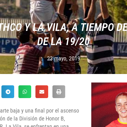
THCO Y LA VILA, A TIEMPO D
DE LA 19/20
23 mayo, 2019
arte baja y una final por el ascenso
n de la División de Honor B,
.R. La Vila, se enfrentan en una