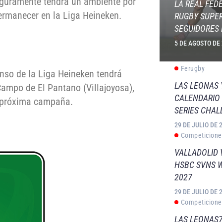
guramente tendrá un ambiente por
LA REAL FED
permanecer en la Liga Heineken.
RUGBY SUPER
SEGUIDORES 
5 DE AGOSTO DE
Ferugby
nso de la Liga Heineken tendrá
LAS LEONAS
 Campo de El Pantano (Villajoyosa),
CALENDARIO 
la próxima campaña.
SERIES CHAL
29 DE JULIO DE 
Competicione
VALLADOLID 
HSBC SVNS 
2027
29 DE JULIO DE 
Competicione
LAS LEONAS7