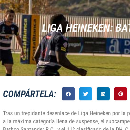
LIGA HEINEKEN: BA
COMPÁRTELA:
Tras un trepidante desenlace de Liga Heineken por la p
a la máxima categoría llena de suspense, el subcampeó
Bathco Santander R.C., y el 11º clasificado de la DH, C